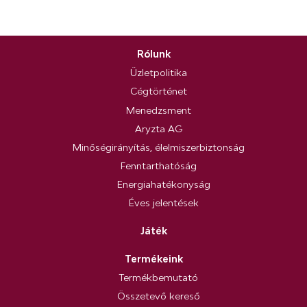
Rólunk
Üzletpolitika
Cégtörténet
Menedzsment
Aryzta AG
Minőségirányítás, élelmiszerbiztonság
Fenntarthatóság
Energiahatékonyság
Éves jelentések
Játék
Termékeink
Termékbemutató
Összetevő kereső