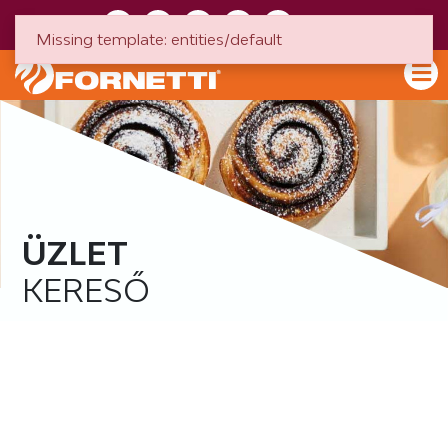
HU
EN
Missing template: entities/default
ÜZLET
KERESŐ