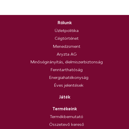
Rólunk
Üzletpolitika
Cégtörténet
Menedzsment
Aryzta AG
Minőségirányítás, élelmiszerbiztonság
Fenntarthatóság
Energiahatékonyság
Éves jelentések
Játék
Termékeink
Termékbemutató
Összetevő kereső