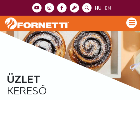
HU
EN
ÜZLET
KERESŐ