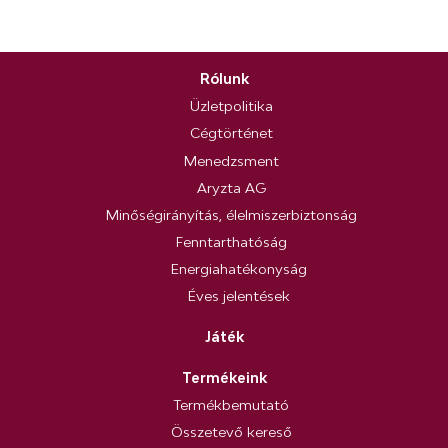
Rólunk
Üzletpolitika
Cégtörténet
Menedzsment
Aryzta AG
Minőségirányítás, élelmiszerbiztonság
Fenntarthatóság
Energiahatékonyság
Éves jelentések
Játék
Termékeink
Termékbemutató
Összetevő kereső