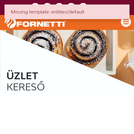
HU
EN
Missing template: entities/default
ÜZLET
KERESŐ