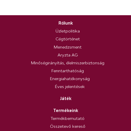
Rólunk
Üzletpolitika
Cégtörténet
Menedzsment
Aryzta AG
Minőségirányítás, élelmiszerbiztonság
Fenntarthatóság
Energiahatékonyság
Éves jelentések
Játék
Termékeink
Termékbemutató
Összetevő kereső