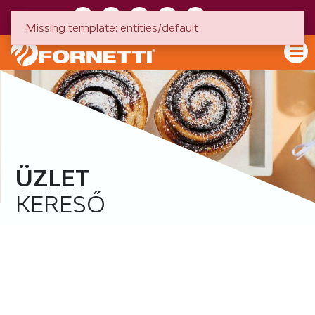
HU
EN
Missing template: entities/default
ÜZLET
KERESŐ