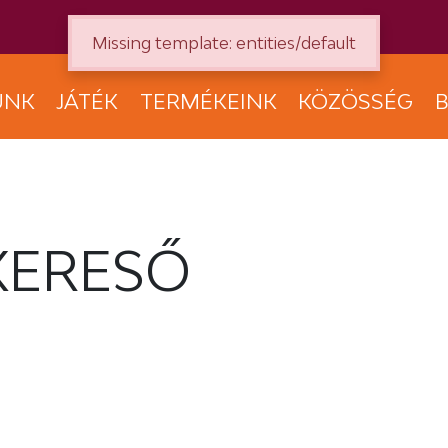
Missing template: entities/default
UNK
JÁTÉK
TERMÉKEINK
KÖZÖSSÉG
B
KERESŐ