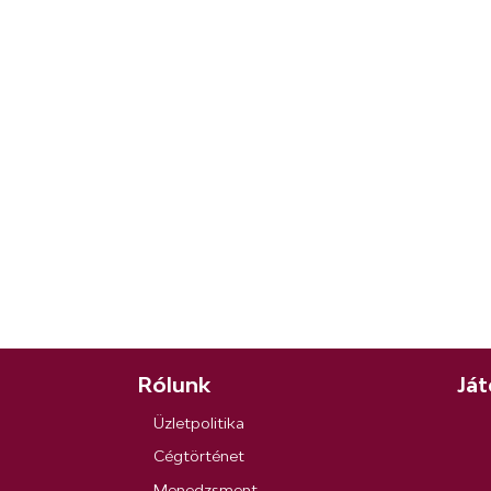
Rólunk
Ját
Üzletpolitika
Cégtörténet
Menedzsment