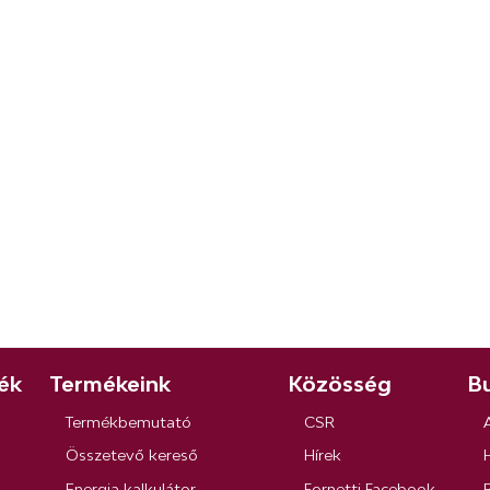
ék
Termékeink
Közösség
Bu
Termékbemutató
CSR
Összetevő kereső
Hírek
Energia kalkulátor
Fornetti Facebook
R