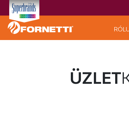
RÓL
ÜZLET