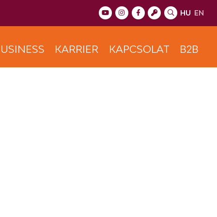
HU
EN
USINESS
KARRIER
KAPCSOLAT
B2B