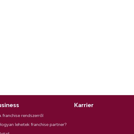
siness
Karrier
A franchise rendszerről
Hogyan lehetek franchise partner?
etail