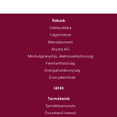
Rólunk
Üzletpolitika
Cégtörténet
Menedzsment
Aryzta AG
Minőségirányítás, élelmiszerbiztonság
Fenntarthatóság
Energiahatékonyság
Éves jelentések
Játék
Termékeink
Termékbemutató
Összetevő kereső