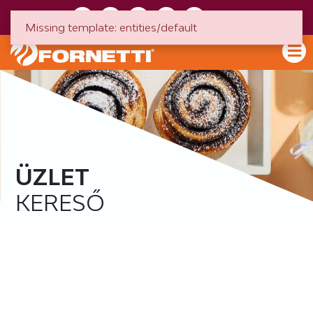
HU
EN
Missing template: entities/default
ÜZLET
KERESŐ