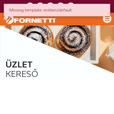
HU
EN
Missing template: entities/default
ÜZLET
KERESŐ