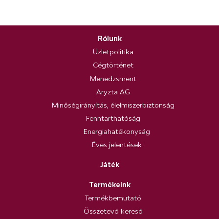
Rólunk
Üzletpolitika
Cégtörténet
Menedzsment
Aryzta AG
Minőségirányítás, élelmiszerbiztonság
Fenntarthatóság
Energiahatékonyság
Éves jelentések
Játék
Termékeink
Termékbemutató
Összetevő kereső