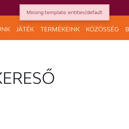
Missing template: entities/default
UNK
JÁTÉK
TERMÉKEINK
KÖZÖSSÉG
B
KERESŐ