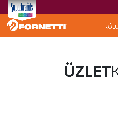
RÓL
ÜZLET