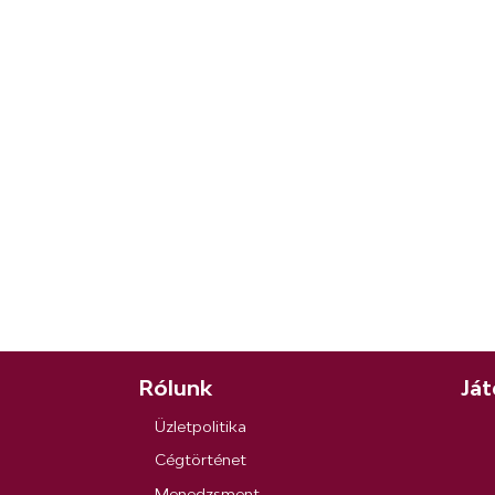
Rólunk
Ját
Üzletpolitika
Cégtörténet
Menedzsment