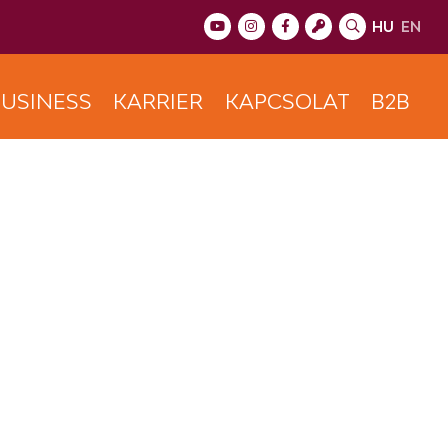
HU
EN
USINESS
KARRIER
KAPCSOLAT
B2B