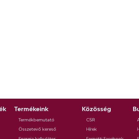
ék
Termékeink
Közösség
Bu
Termékbemutató
CSR
Összetevő kereső
Hírek
Energia kalkulátor
Fornetti Facebook
R