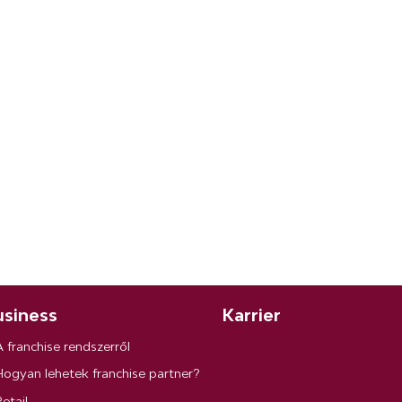
siness
Karrier
A franchise rendszerről
Hogyan lehetek franchise partner?
etail