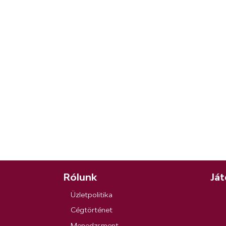
Rólunk
Ját
Üzletpolitika
Cégtörténet
Menedzsment