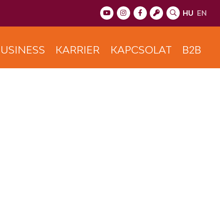
HU
EN
USINESS
KARRIER
KAPCSOLAT
B2B