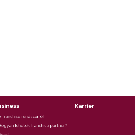
siness
Karrier
A franchise rendszerről
Hogyan lehetek franchise partner?
etail