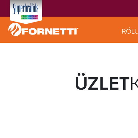
RÓL
ÜZLET