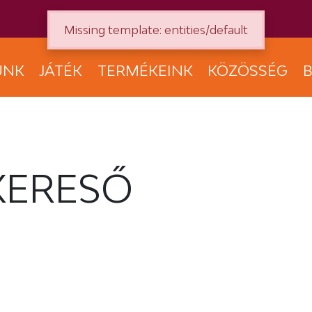
Missing template: entities/default
UNK
JÁTÉK
TERMÉKEINK
KÖZÖSSÉG
B
KERESŐ