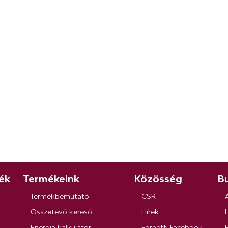
ék
Termékeink
Közösség
Bu
Termékbemutató
CSR
Összetevő kereső
Hírek
Energia kalkulátor
Fornetti Facebook
R