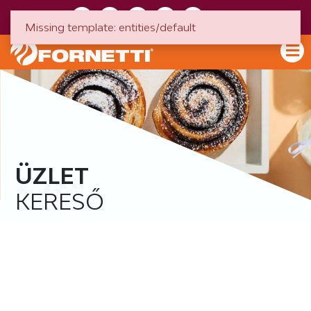
HU
EN
Missing template: entities/default
ÜZLET
KERESŐ