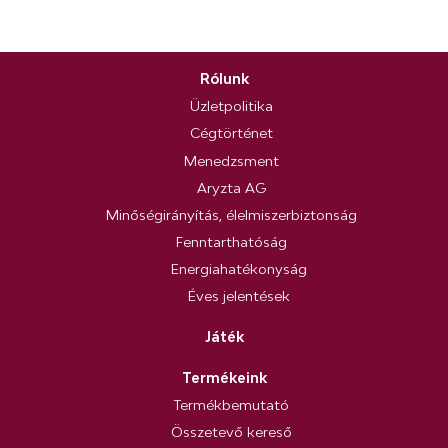
Rólunk
Üzletpolitika
Cégtörténet
Menedzsment
Aryzta AG
Minőségirányítás, élelmiszerbiztonság
Fenntarthatóság
Energiahatékonyság
Éves jelentések
Játék
Termékeink
Termékbemutató
Összetevő kereső