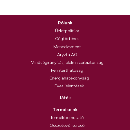
Rólunk
Üzletpolitika
Cégtörténet
Menedzsment
Aryzta AG
Minőségirányítás, élelmiszerbiztonság
Fenntarthatóság
Energiahatékonyság
Éves jelentések
Játék
Termékeink
Termékbemutató
Összetevő kereső