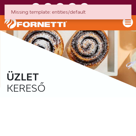
HU
EN
Missing template: entities/default
ÜZLET
KERESŐ