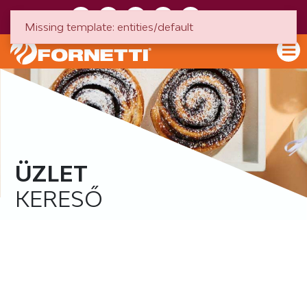
HU
EN
Missing template: entities/default
ÜZLET
KERESŐ