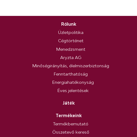
Rólunk
Üzletpolitika
Cégtörténet
Menedzsment
Aryzta AG
Minőségirányítás, élelmiszerbiztonság
Fenntarthatóság
Energiahatékonyság
Éves jelentések
Játék
Termékeink
Termékbemutató
Összetevő kereső