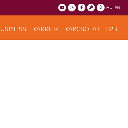
HU
EN
USINESS
KARRIER
KAPCSOLAT
B2B