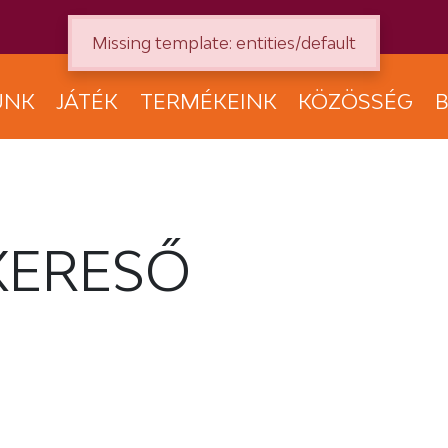
Missing template: entities/default
UNK
JÁTÉK
TERMÉKEINK
KÖZÖSSÉG
B
KERESŐ