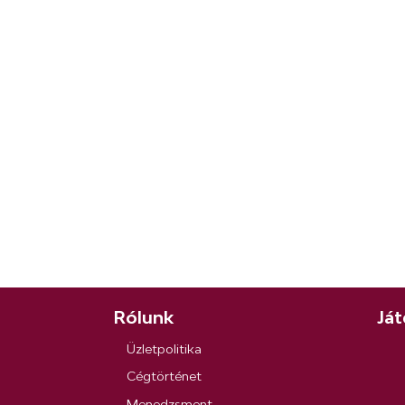
Rólunk
Ját
Üzletpolitika
Cégtörténet
Menedzsment