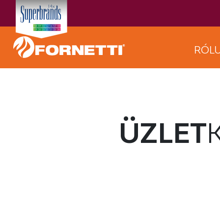
RÓL
ÜZLET