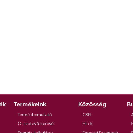
ék
Termékeink
Közösség
Bu
Termékbemutató
CSR
Összetevő kereső
Hírek
Energia kalkulátor
Fornetti Facebook
R