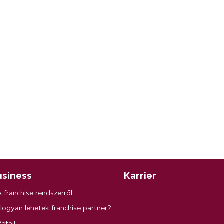
siness
Karrier
A franchise rendszerről
Hogyan lehetek franchise partner?
etail