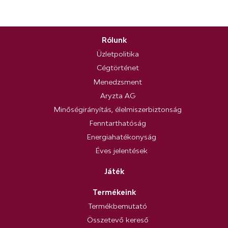
Rólunk
Üzletpolitika
Cégtörténet
Menedzsment
Aryzta AG
Minőségirányítás, élelmiszerbiztonság
Fenntarthatóság
Energiahatékonyság
Éves jelentések
Játék
Termékeink
Termékbemutató
Összetevő kereső