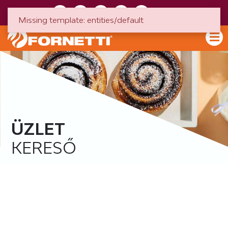
HU
EN
Missing template: entities/default
ÜZLET
KERESŐ