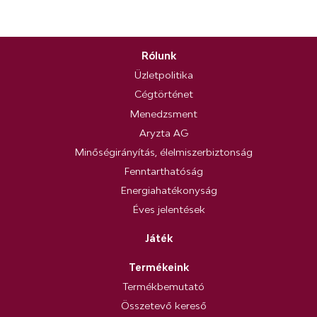
Rólunk
Üzletpolitika
Cégtörténet
Menedzsment
Aryzta AG
Minőségirányítás, élelmiszerbiztonság
Fenntarthatóság
Energiahatékonyság
Éves jelentések
Játék
Termékeink
Termékbemutató
Összetevő kereső