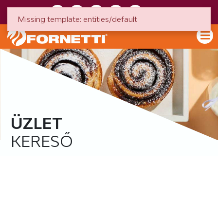
HU
EN
Missing template: entities/default
ÜZLET
KERESŐ