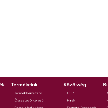
ék
Termékeink
Közösség
Bu
Termékbemutató
CSR
Összetevő kereső
Hírek
Energia kalkulátor
Fornetti Facebook
R