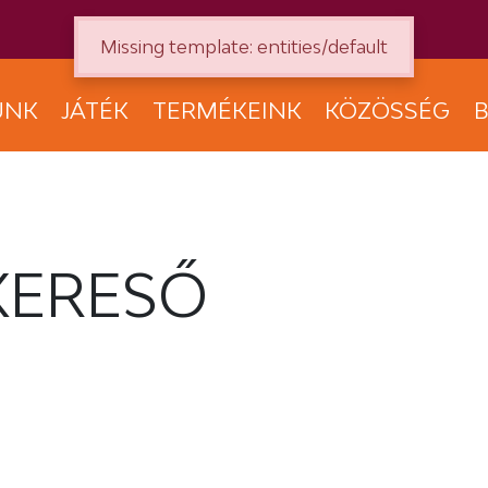
Missing template: entities/default
UNK
JÁTÉK
TERMÉKEINK
KÖZÖSSÉG
B
KERESŐ