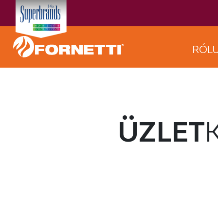
RÓL
ÜZLET