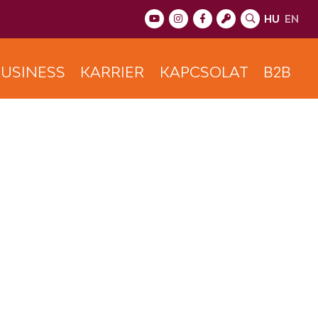
HU
EN
USINESS
KARRIER
KAPCSOLAT
B2B