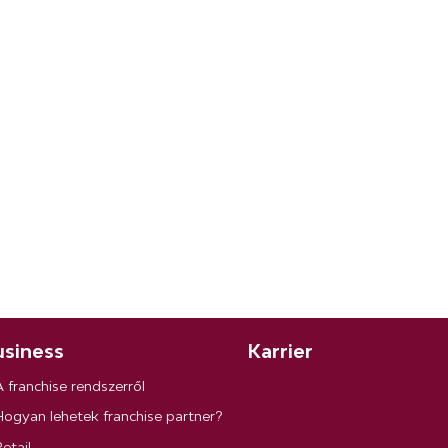
siness
Karrier
A franchise rendszerről
Hogyan lehetek franchise partner?
etail