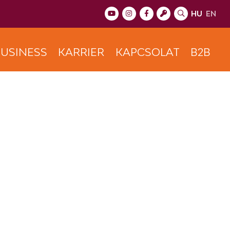
HU
EN
USINESS
KARRIER
KAPCSOLAT
B2B