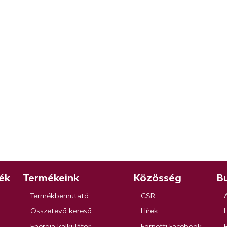
ék
Termékeink
Közösség
Bu
Termékbemutató
CSR
Összetevő kereső
Hírek
Energia kalkulátor
Fornetti Facebook
R