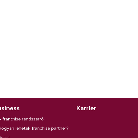
siness
Karrier
A franchise rendszerről
Hogyan lehetek franchise partner?
etail