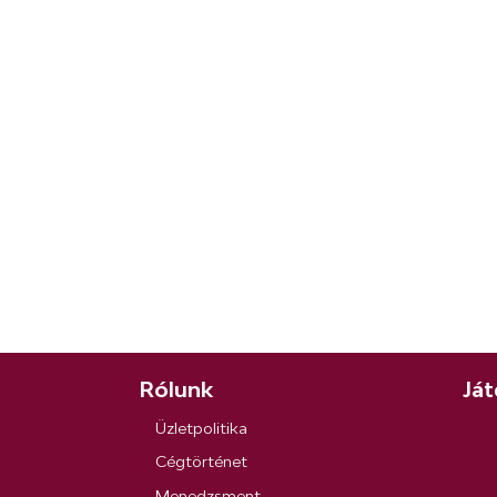
Rólunk
Ját
Üzletpolitika
Cégtörténet
Menedzsment