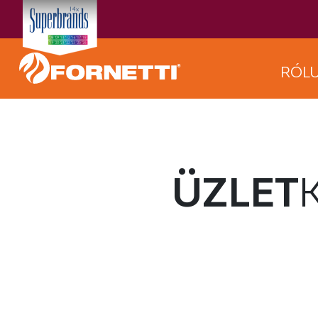
RÓL
ÜZLET