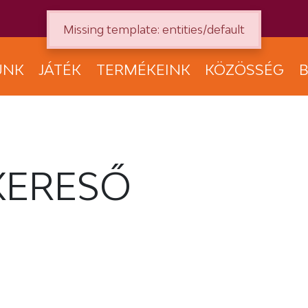
Missing template: entities/default
UNK
JÁTÉK
TERMÉKEINK
KÖZÖSSÉG
B
KERESŐ