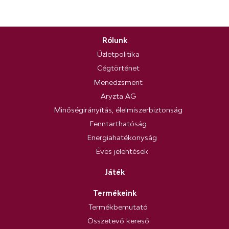
Rólunk
Üzletpolitika
Cégtörténet
Menedzsment
Aryzta AG
Minőségirányítás, élelmiszerbiztonság
Fenntarthatóság
Energiahatékonyság
Éves jelentések
Játék
Termékeink
Termékbemutató
Összetevő kereső