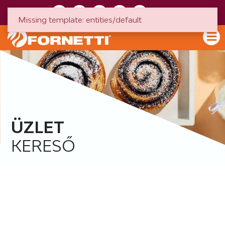
HU
EN
Missing template: entities/default
ÜZLET
KERESŐ