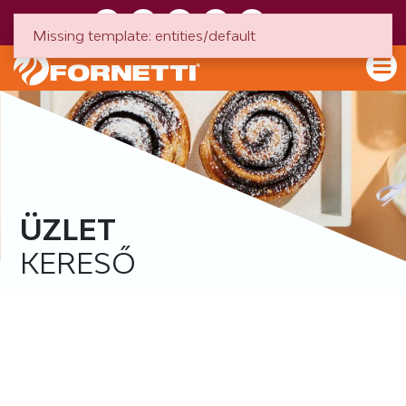
HU
EN
Missing template: entities/default
ÜZLET
KERESŐ