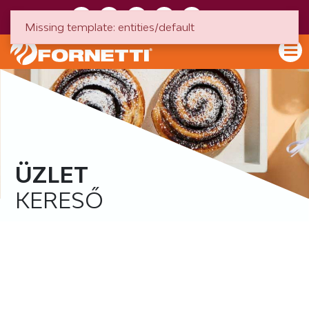
HU
EN
Missing template: entities/default
ÜZLET
KERESŐ