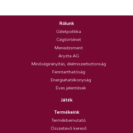
Rólunk
Üzletpolitika
Cégtörténet
Menedzsment
Aryzta AG
Minőségirányítás, élelmiszerbiztonság
Fenntarthatóság
Energiahatékonyság
Éves jelentések
Játék
Termékeink
Termékbemutató
Összetevő kereső