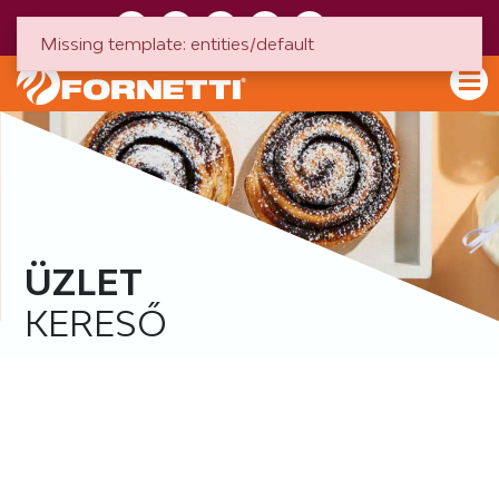
HU
EN
Missing template: entities/default
ÜZLET
KERESŐ