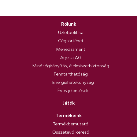
Rólunk
Üzletpolitika
Cégtörténet
Menedzsment
Aryzta AG
Minőségirányítás, élelmiszerbiztonság
Fenntarthatóság
Energiahatékonyság
Éves jelentések
Játék
Termékeink
Termékbemutató
Összetevő kereső