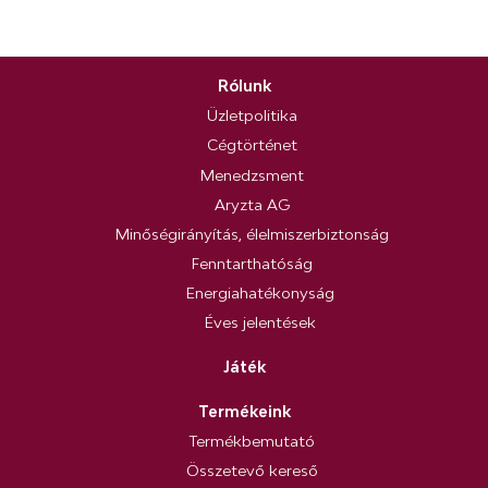
Rólunk
Üzletpolitika
Cégtörténet
Menedzsment
Aryzta AG
Minőségirányítás, élelmiszerbiztonság
Fenntarthatóság
Energiahatékonyság
Éves jelentések
Játék
Termékeink
Termékbemutató
Összetevő kereső