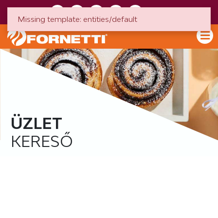
HU
EN
Missing template: entities/default
ÜZLET
KERESŐ