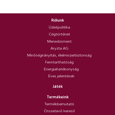
Rólunk
Üzletpolitika
Cégtörténet
Menedzsment
Aryzta AG
Minőségirányítás, élelmiszerbiztonság
Fenntarthatóság
Energiahatékonyság
Éves jelentések
Játék
Termékeink
Termékbemutató
Összetevő kereső