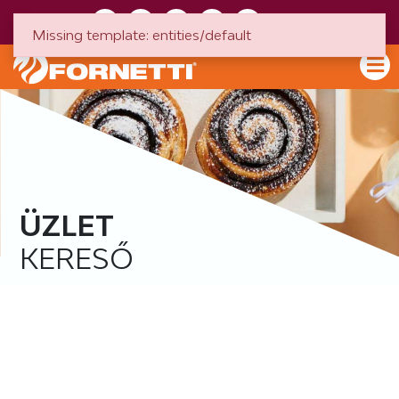
HU
EN
Missing template: entities/default
ÜZLET
KERESŐ