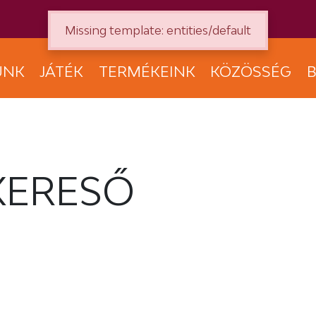
Missing template: entities/default
UNK
JÁTÉK
TERMÉKEINK
KÖZÖSSÉG
B
KERESŐ