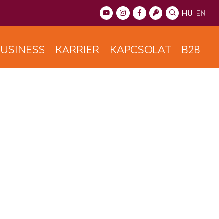
HU
EN
USINESS
KARRIER
KAPCSOLAT
B2B