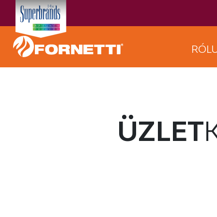
RÓL
ÜZLET