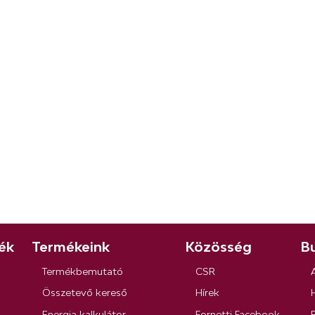
ék
Termékeink
Közösség
Bu
Termékbemutató
CSR
Összetevő kereső
Hírek
Energia kalkulátor
Fornetti Facebook
R