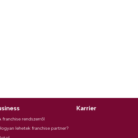
siness
Karrier
A franchise rendszerről
Hogyan lehetek franchise partner?
etail