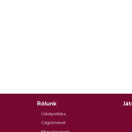
Rólunk
Ját
Üzletpolitika
Cégtörténet
Menedzsment