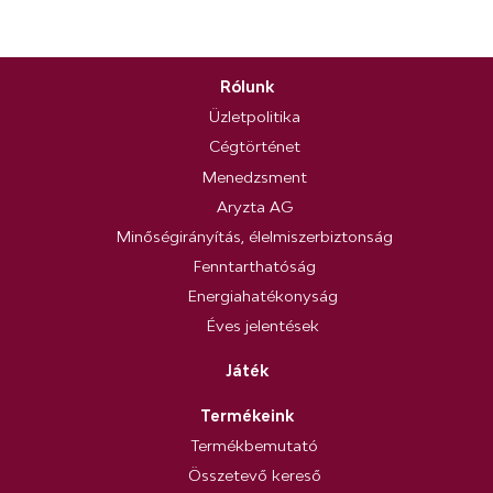
Rólunk
Üzletpolitika
Cégtörténet
Menedzsment
Aryzta AG
Minőségirányítás, élelmiszerbiztonság
Fenntarthatóság
Energiahatékonyság
Éves jelentések
Játék
Termékeink
Termékbemutató
Összetevő kereső