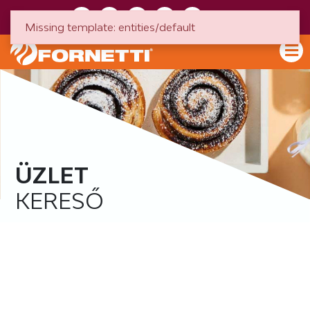
HU
EN
Missing template: entities/default
ÜZLET
KERESŐ