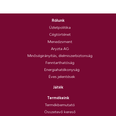
Rólunk
Üzletpolitika
Cégtörténet
Menedzsment
Aryzta AG
Minőségirányítás, élelmiszerbiztonság
Fenntarthatóság
Energiahatékonyság
Éves jelentések
Játék
Termékeink
Termékbemutató
Összetevő kereső