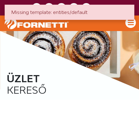
HU
EN
Missing template: entities/default
ÜZLET
KERESŐ