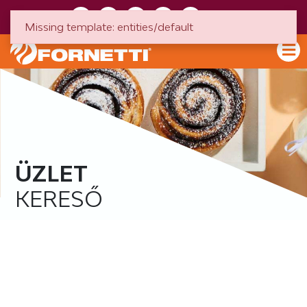
HU
EN
Missing template: entities/default
ÜZLET
KERESŐ