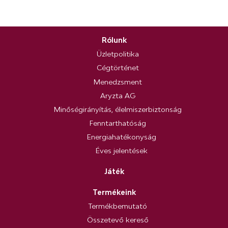
Rólunk
Üzletpolitika
Cégtörténet
Menedzsment
Aryzta AG
Minőségirányítás, élelmiszerbiztonság
Fenntarthatóság
Energiahatékonyság
Éves jelentések
Játék
Termékeink
Termékbemutató
Összetevő kereső