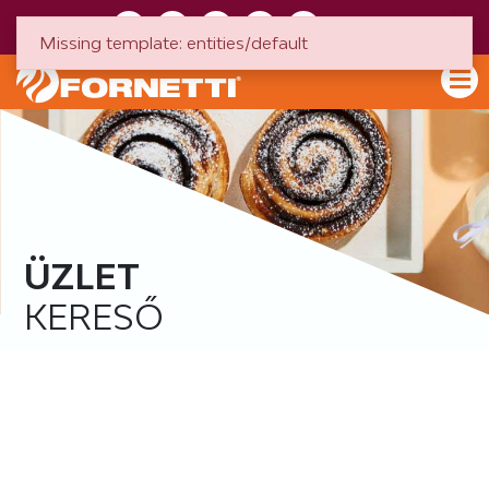
HU
EN
Missing template: entities/default
ÜZLET
KERESŐ