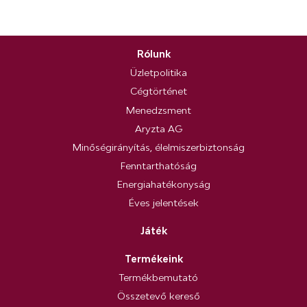
Rólunk
Üzletpolitika
Cégtörténet
Menedzsment
Aryzta AG
Minőségirányítás, élelmiszerbiztonság
Fenntarthatóság
Energiahatékonyság
Éves jelentések
Játék
Termékeink
Termékbemutató
Összetevő kereső