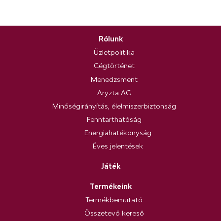
Rólunk
Üzletpolitika
Cégtörténet
Menedzsment
Aryzta AG
Minőségirányítás, élelmiszerbiztonság
Fenntarthatóság
Energiahatékonyság
Éves jelentések
Játék
Termékeink
Termékbemutató
Összetevő kereső