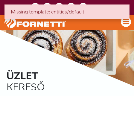
HU
EN
Missing template: entities/default
ÜZLET
KERESŐ