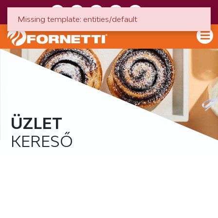
HU
EN
Missing template: entities/default
ÜZLET
KERESŐ