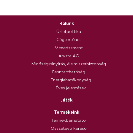
Rólunk
Üzletpolitika
Cégtörténet
Menedzsment
Aryzta AG
Minőségirányítás, élelmiszerbiztonság
Fenntarthatóság
Energiahatékonyság
Éves jelentések
Játék
Termékeink
Termékbemutató
Összetevő kereső