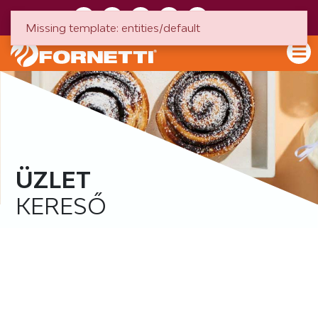
HU
EN
Missing template: entities/default
ÜZLET
KERESŐ