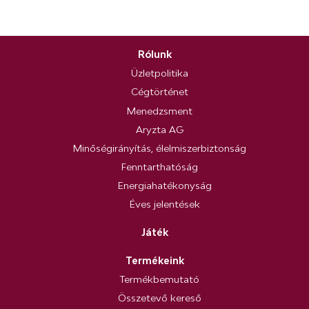
Rólunk
Üzletpolitika
Cégtörténet
Menedzsment
Aryzta AG
Minőségirányítás, élelmiszerbiztonság
Fenntarthatóság
Energiahatékonyság
Éves jelentések
Játék
Termékeink
Termékbemutató
Összetevő kereső