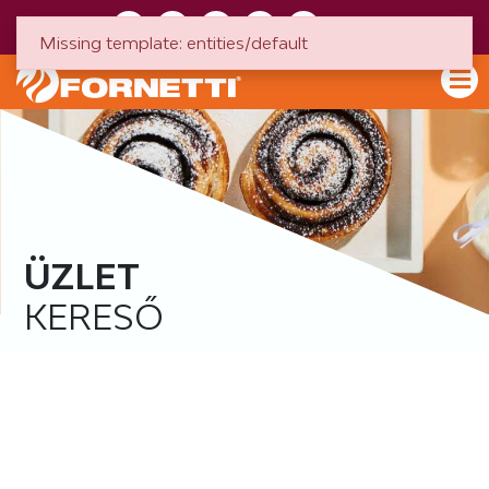
HU
EN
Missing template: entities/default
ÜZLET
KERESŐ