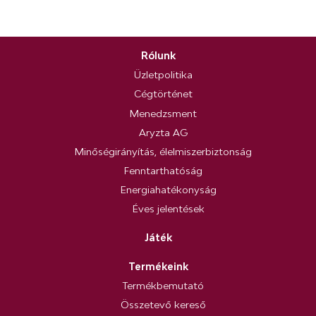
Rólunk
Üzletpolitika
Cégtörténet
Menedzsment
Aryzta AG
Minőségirányítás, élelmiszerbiztonság
Fenntarthatóság
Energiahatékonyság
Éves jelentések
Játék
Termékeink
Termékbemutató
Összetevő kereső