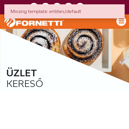
HU
EN
Missing template: entities/default
ÜZLET
KERESŐ