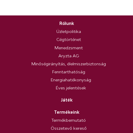
Rólunk
Üzletpolitika
Cégtörténet
Menedzsment
Aryzta AG
Minőségirányítás, élelmiszerbiztonság
Fenntarthatóság
Energiahatékonyság
Éves jelentések
Játék
Termékeink
Termékbemutató
Összetevő kereső