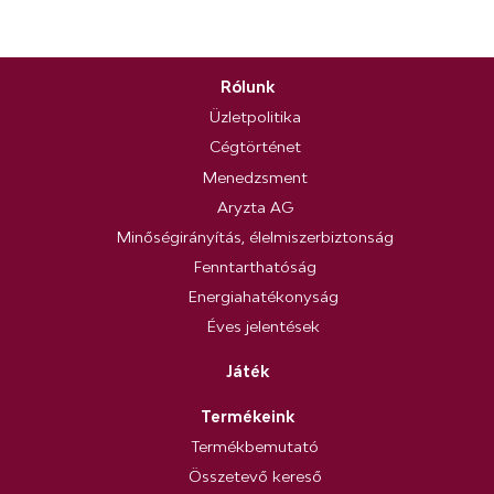
Rólunk
Üzletpolitika
Cégtörténet
Menedzsment
Aryzta AG
Minőségirányítás, élelmiszerbiztonság
Fenntarthatóság
Energiahatékonyság
Éves jelentések
Játék
Termékeink
Termékbemutató
Összetevő kereső