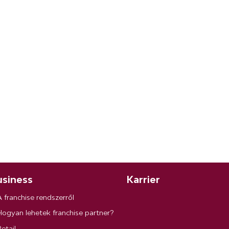
siness
Karrier
A franchise rendszerről
Hogyan lehetek franchise partner?
etail