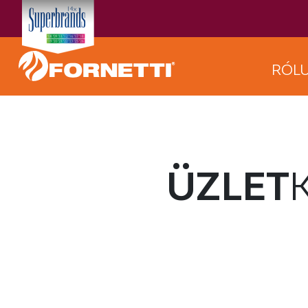
RÓL
ÜZLET