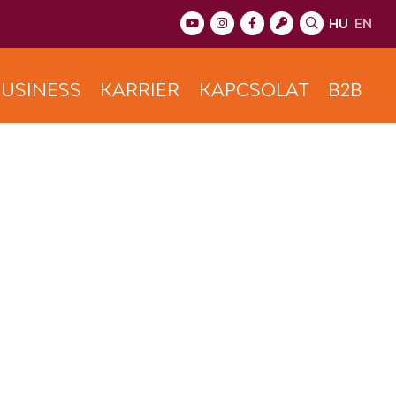
HU
EN
USINESS
KARRIER
KAPCSOLAT
B2B