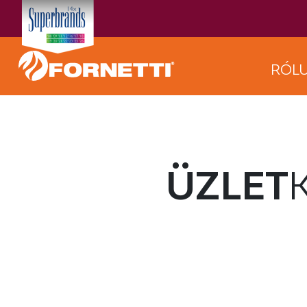
RÓL
ÜZLET