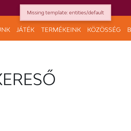
Missing template: entities/default
UNK
JÁTÉK
TERMÉKEINK
KÖZÖSSÉG
B
KERESŐ