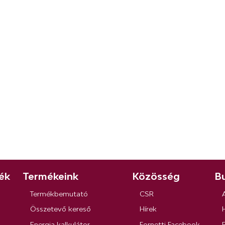
ék
Termékeink
Közösség
Bu
Termékbemutató
CSR
Összetevő kereső
Hírek
Energia kalkulátor
Fornetti Facebook
R