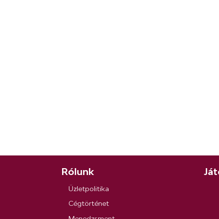
Rólunk
Ját
Üzletpolitika
Cégtörténet
Menedzsment