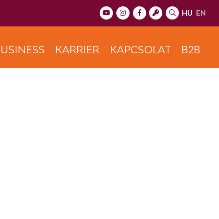
HU
EN
USINESS
KARRIER
KAPCSOLAT
B2B