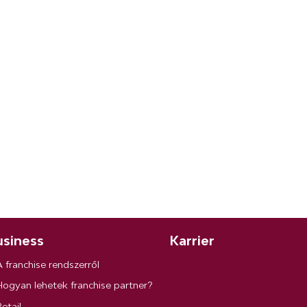
siness
Karrier
A franchise rendszerről
Hogyan lehetek franchise partner?
etail