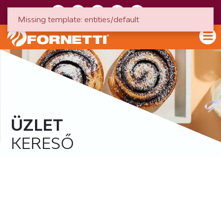
HU
EN
Missing template: entities/default
ÜZLET
KERESŐ