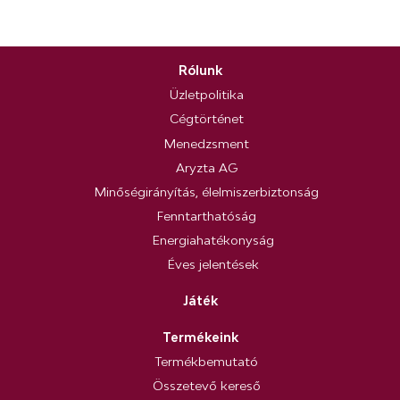
Rólunk
Üzletpolitika
Cégtörténet
Menedzsment
Aryzta AG
Minőségirányítás, élelmiszerbiztonság
Fenntarthatóság
Energiahatékonyság
Éves jelentések
Játék
Termékeink
Termékbemutató
Összetevő kereső