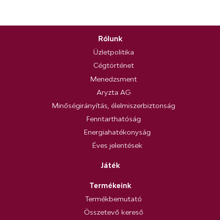
Rólunk
Üzletpolitika
Cégtörténet
Menedzsment
Aryzta AG
Minőségirányítás, élelmiszerbiztonság
Fenntarthatóság
Energiahatékonyság
Éves jelentések
Játék
Termékeink
Termékbemutató
Összetevő kereső