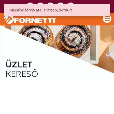
HU
EN
Missing template: entities/default
ÜZLET
KERESŐ