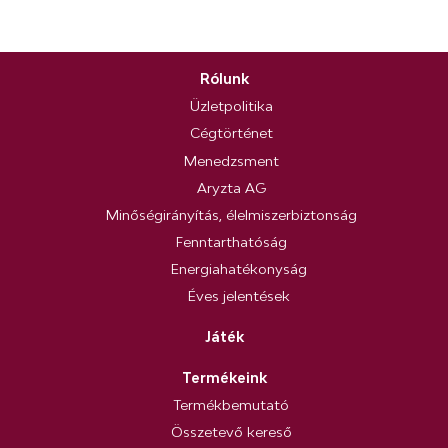
Rólunk
Üzletpolitika
Cégtörténet
Menedzsment
Aryzta AG
Minőségirányítás, élelmiszerbiztonság
Fenntarthatóság
Energiahatékonyság
Éves jelentések
Játék
Termékeink
Termékbemutató
Összetevő kereső