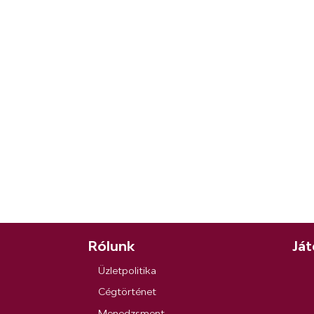
Rólunk
Ját
Üzletpolitika
Cégtörténet
Menedzsment