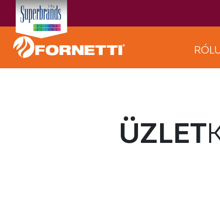
RÓL
ÜZLET