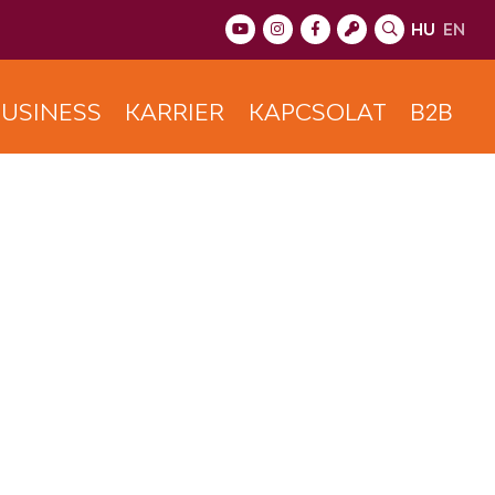
HU
EN
USINESS
KARRIER
KAPCSOLAT
B2B