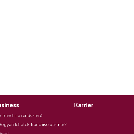
siness
Karrier
A franchise rendszerről
Hogyan lehetek franchise partner?
etail