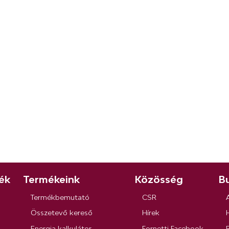
ék
Termékeink
Közösség
Bu
Termékbemutató
CSR
Összetevő kereső
Hírek
Energia kalkulátor
Fornetti Facebook
R