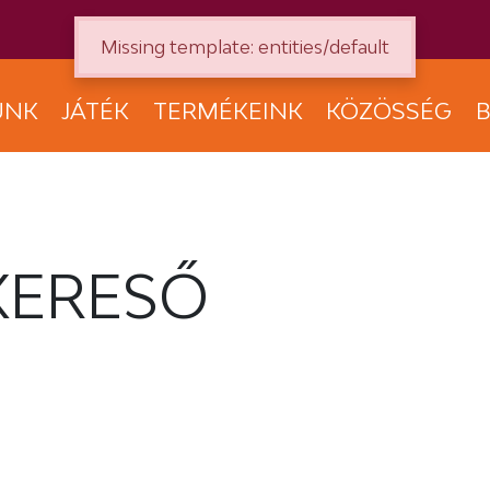
Missing template: entities/default
UNK
JÁTÉK
TERMÉKEINK
KÖZÖSSÉG
B
KERESŐ