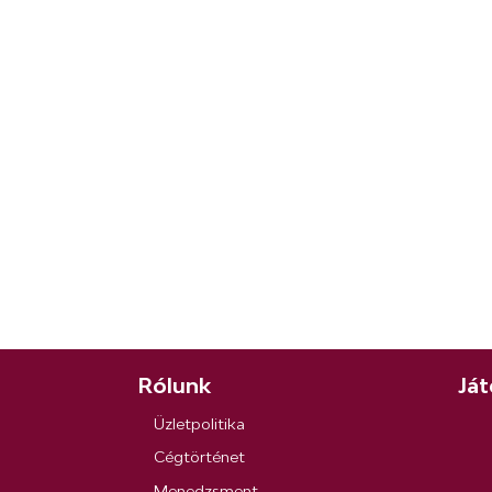
Rólunk
Ját
Üzletpolitika
Cégtörténet
Menedzsment