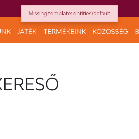
Missing template: entities/default
UNK
JÁTÉK
TERMÉKEINK
KÖZÖSSÉG
B
KERESŐ