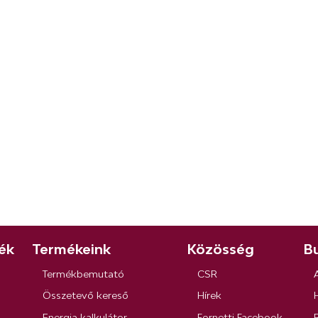
ék
Termékeink
Közösség
Bu
Termékbemutató
CSR
Összetevő kereső
Hírek
Energia kalkulátor
Fornetti Facebook
R