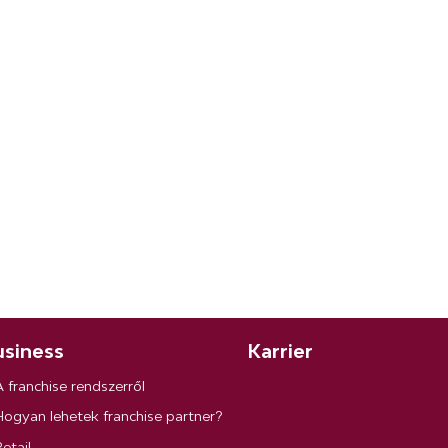
siness
Karrier
A franchise rendszerről
Hogyan lehetek franchise partner?
etail