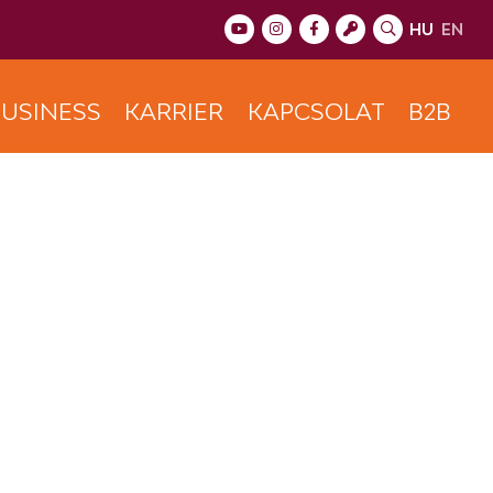
HU
EN
USINESS
KARRIER
KAPCSOLAT
B2B