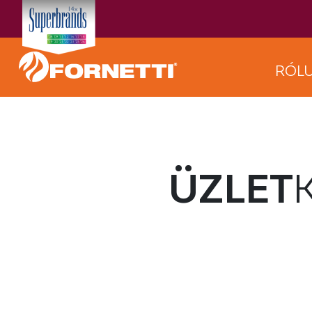
RÓL
ÜZLET