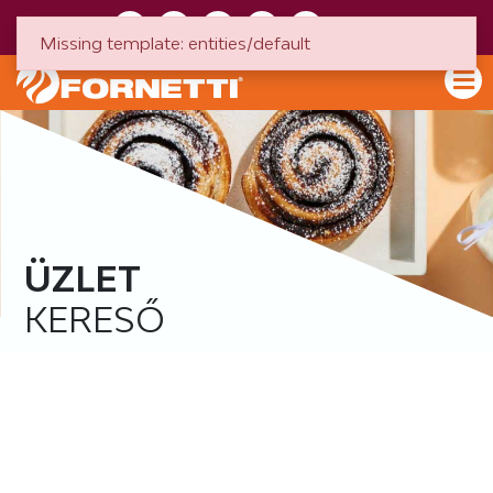
HU
EN
Missing template: entities/default
ÜZLET
KERESŐ