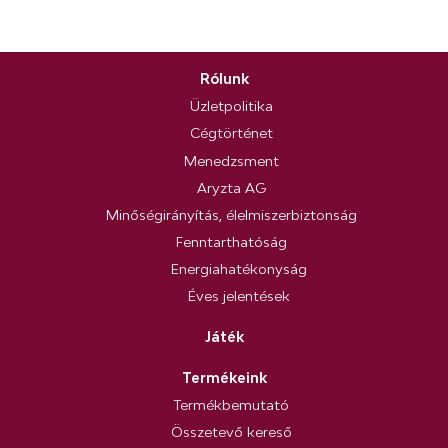
Rólunk
Üzletpolitika
Cégtörténet
Menedzsment
Aryzta AG
Minőségirányítás, élelmiszerbiztonság
Fenntarthatóság
Energiahatékonyság
Éves jelentések
Játék
Termékeink
Termékbemutató
Összetevő kereső