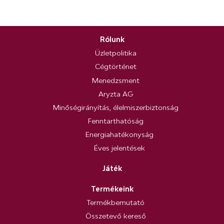
Rólunk
Üzletpolitika
Cégtörténet
Menedzsment
Aryzta AG
Minőségirányítás, élelmiszerbiztonság
Fenntarthatóság
Energiahatékonyság
Éves jelentések
Játék
Termékeink
Termékbemutató
Összetevő kereső