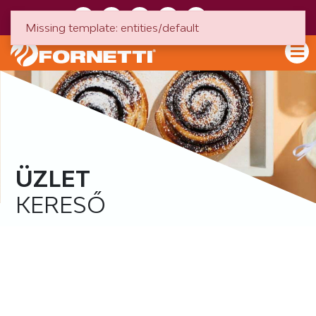
HU
EN
Missing template: entities/default
ÜZLET
KERESŐ