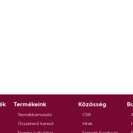
ék
Termékeink
Közösség
Bu
Termékbemutató
CSR
Összetevő kereső
Hírek
Energia kalkulátor
Fornetti Facebook
R