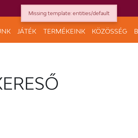
Missing template: entities/default
UNK
JÁTÉK
TERMÉKEINK
KÖZÖSSÉG
B
KERESŐ