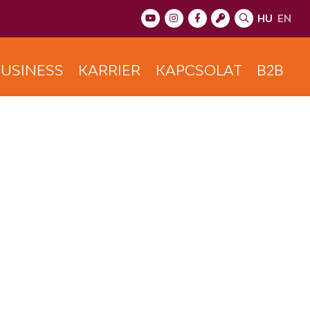
HU
EN
USINESS
KARRIER
KAPCSOLAT
B2B