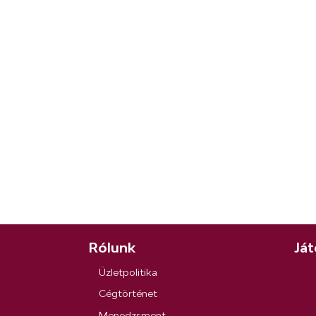
Rólunk
Ját
Üzletpolitika
Cégtörténet
Menedzsment