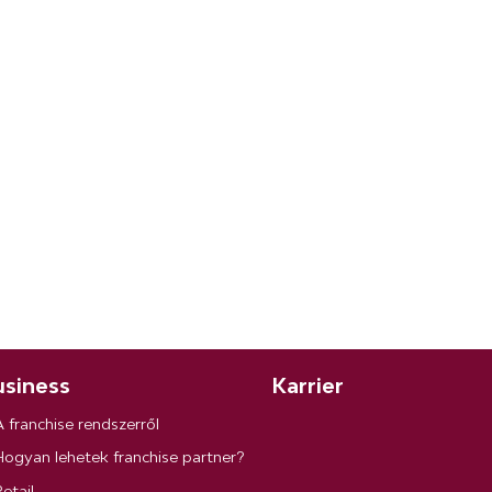
siness
Karrier
A franchise rendszerről
Hogyan lehetek franchise partner?
etail