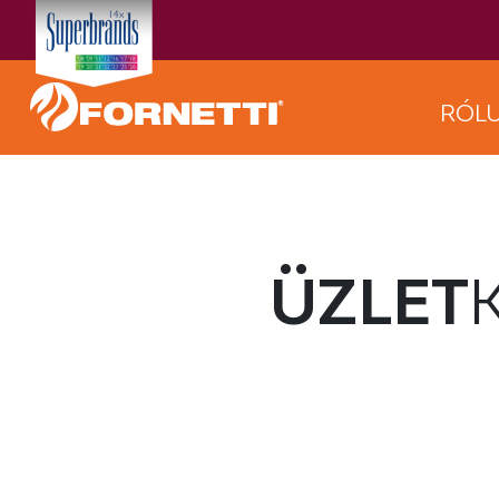
RÓL
ÜZLET