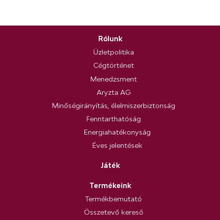
Rólunk
Üzletpolitika
Cégtörténet
Menedzsment
Aryzta AG
Minőségirányítás, élelmiszerbiztonság
Fenntarthatóság
Energiahatékonyság
Éves jelentések
Játék
Termékeink
Termékbemutató
Összetevő kereső