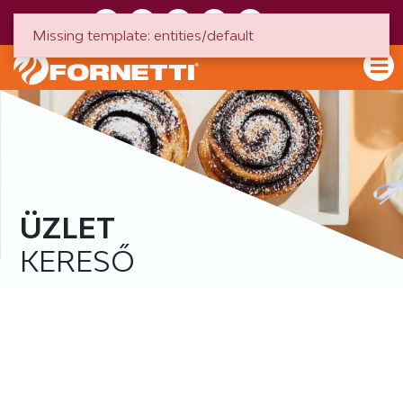
HU
EN
Missing template: entities/default
ÜZLET
KERESŐ