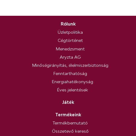
Rólunk
Üzletpolitika
Cégtörténet
Menedzsment
Aryzta AG
Minőségirányítás, élelmiszerbiztonság
Fenntarthatóság
Energiahatékonyság
Éves jelentések
Játék
Termékeink
Termékbemutató
Összetevő kereső