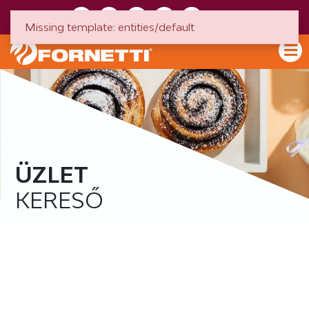
HU
EN
Missing template: entities/default
ÜZLET
KERESŐ