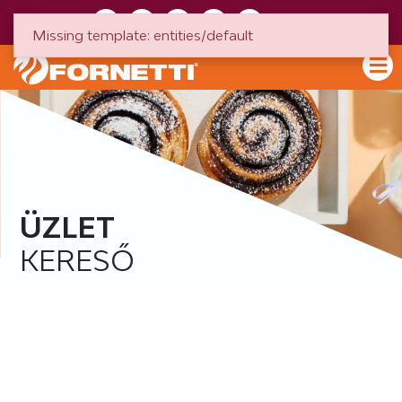
HU
EN
Missing template: entities/default
ÜZLET
KERESŐ