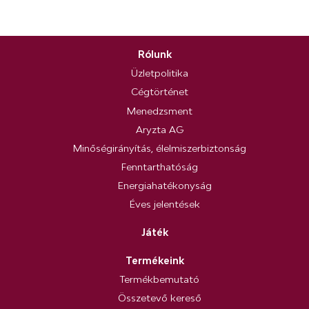
Rólunk
Üzletpolitika
Cégtörténet
Menedzsment
Aryzta AG
Minőségirányítás, élelmiszerbiztonság
Fenntarthatóság
Energiahatékonyság
Éves jelentések
Játék
Termékeink
Termékbemutató
Összetevő kereső