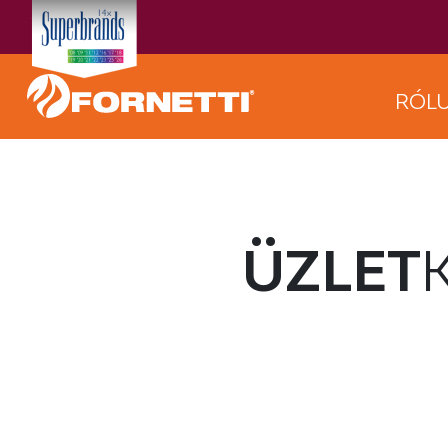
RÓL
ÜZLET