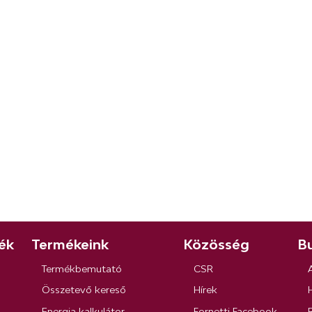
ék
Termékeink
Közösség
Bu
Termékbemutató
CSR
Összetevő kereső
Hírek
Energia kalkulátor
Fornetti Facebook
R