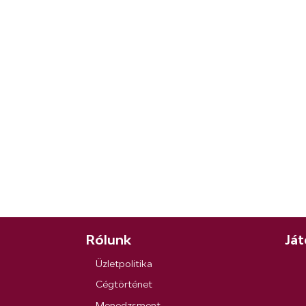
Rólunk
Ját
Üzletpolitika
Cégtörténet
Menedzsment