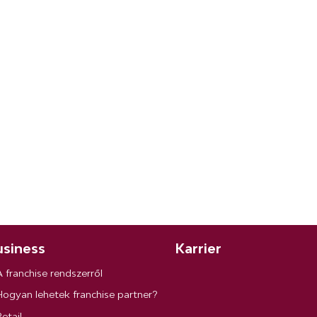
siness
Karrier
A franchise rendszerről
Hogyan lehetek franchise partner?
etail