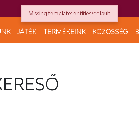
Missing template: entities/default
UNK
JÁTÉK
TERMÉKEINK
KÖZÖSSÉG
B
KERESŐ