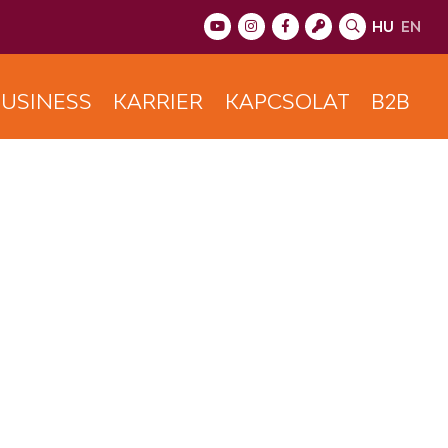
HU
EN
USINESS
KARRIER
KAPCSOLAT
B2B