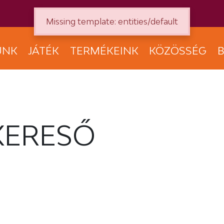
Missing template: entities/default
UNK
JÁTÉK
TERMÉKEINK
KÖZÖSSÉG
B
KERESŐ