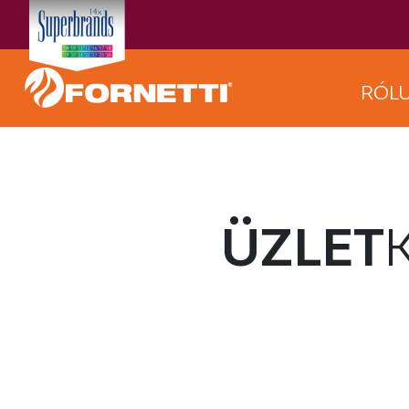
RÓL
ÜZLET