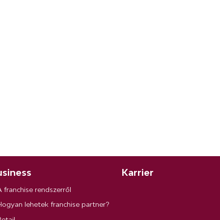
siness
Karrier
A franchise rendszerről
Hogyan lehetek franchise partner?
etail