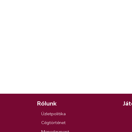
Rólunk
Ját
Üzletpolitika
Cégtörténet
Menedzsment