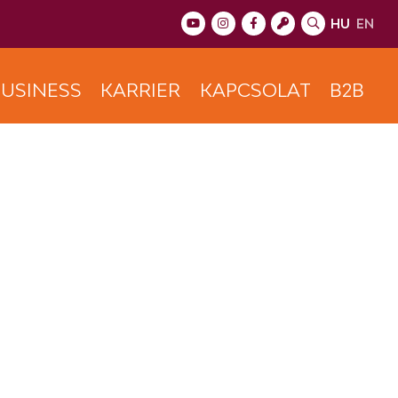
HU
EN
USINESS
KARRIER
KAPCSOLAT
B2B