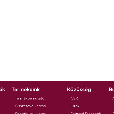
ék
Termékeink
Közösség
Bu
Termékbemutató
CSR
Összetevő kereső
Hírek
Energia kalkulátor
Fornetti Facebook
R