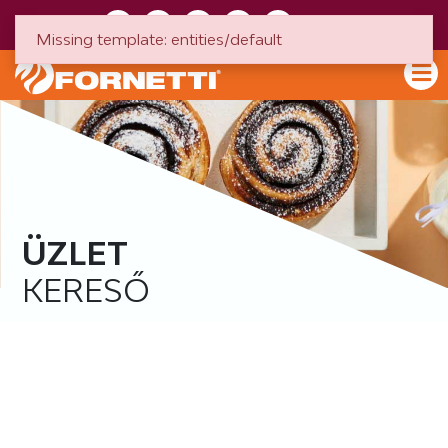
HU
EN
Missing template: entities/default
ÜZLET
KERESŐ