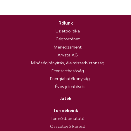
Rólunk
Üzletpolitika
Cégtörténet
Menedzsment
Aryzta AG
Minőségirányítás, élelmiszerbiztonság
Fenntarthatóság
Energiahatékonyság
Éves jelentések
Játék
Termékeink
Termékbemutató
Összetevő kereső